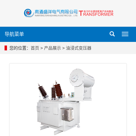
导航菜单
导
航
菜
您的位置：
首页
>
产品展示
>
油浸式变压器
单