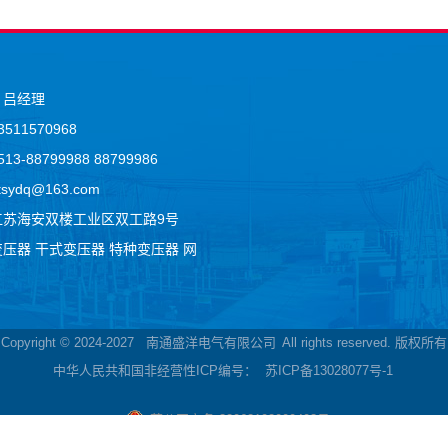
：吕经理
511570968
3-88799988 88799986
sydq@163.com
江苏海安双楼工业区双工路9号
变压器
干式变压器
特种变压器
网
Copyright © 2024-2027
南通盛洋电气有限公司
All rights reserved. 版权所有
中华人民共和国非经营性ICP编号：
苏ICP备13028077号-1
苏公网安备 32062102000403号